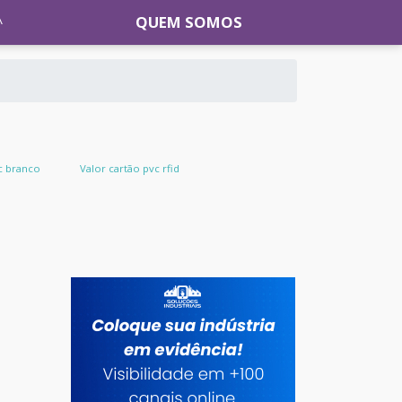
QUEM SOMOS
c branco
Valor cartão pvc rfid