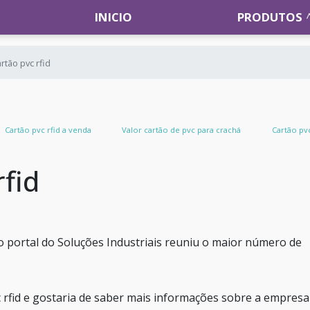
INICIO
PRODUTOS
rtão pvc rfid
Cartão pvc rfid a venda
Valor cartão de pvc para crachá
Cartão pv
rfid
o portal do Soluções Industriais reuniu o maior número de
c rfid e gostaria de saber mais informações sobre a empresa