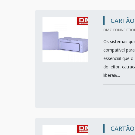
CARTÃO 
DMZ CONNECTION
Os sistemas que
compatível para
essencial que o 
do leitor, catra
libera&...
CARTÃO 