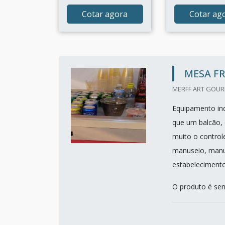
Cotar agora
Cotar ag
MESA FR
MERFF ART GOURM
Equipamento ind
que um balcão, 
muito o controle
manuseio, manut
estabeleciment
O produto é sem