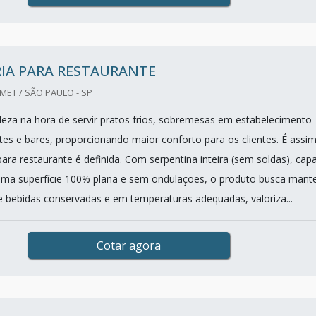
RIA PARA RESTAURANTE
ET / SÃO PAULO - SP
eleza na hora de servir pratos frios, sobremesas em estabelecimento
es e bares, proporcionando maior conforto para os clientes. É assi
 para restaurante é definida. Com serpentina inteira (sem soldas), cap
uma superfície 100% plana e sem ondulações, o produto busca mant
 e bebidas conservadas e em temperaturas adequadas, valoriza...
Cotar agora