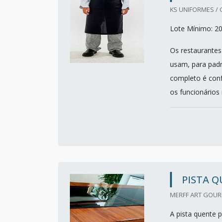
KS UNIFORMES / 
Lote Mínimo: 2
Os restaurantes
usam, para padro
completo é conf
os funcionários 
PISTA 
MERFF ART GOURM
A pista quente 